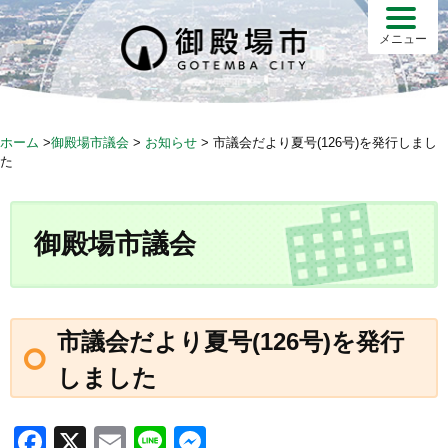
メニュー
ホーム
>
御殿場市議会
>
お知らせ
>
市議会だより夏号(126号)を発行しまし
た
御殿場市議会
市議会だより夏号(126号)を発行
しました
F
X
E
Li
M