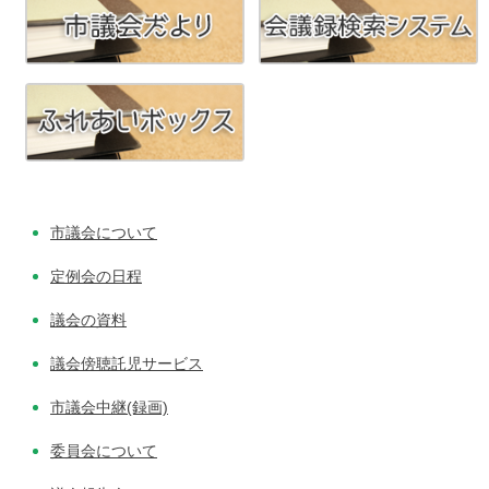
シ
ョ
ン
市議会について
定例会の日程
議会の資料
議会傍聴託児サービス
市議会中継(録画)
委員会について