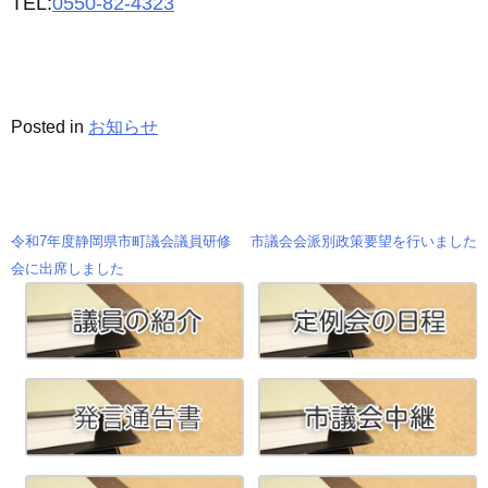
TEL:
0550-82-4323
Posted in
お知らせ
令和7年度静岡県市町議会議員研修
市議会会派別政策要望を行いました
投
会に出席しました
稿
ナ
ビ
ゲ
ー