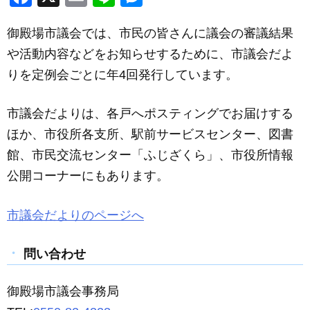
a
m
n
e
御殿場市議会では、市民の皆さんに議会の審議結果
c
ail
e
ss
や活動内容などをお知らせするために、市議会だよ
e
e
りを定例会ごとに年4回発行しています。
b
n
o
g
市議会だよりは、各戸へポスティングでお届けする
o
er
ほか、市役所各支所、駅前サービスセンター、図書
k
館、市民交流センター「ふじざくら」、市役所情報
公開コーナーにもあります。
市議会だよりのページへ
問い合わせ
御殿場市議会事務局