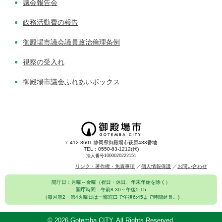
議会報告会
政務活動費の報告
御殿場市議会議員政治倫理条例
視察の受入れ
御殿場市議会ふれあいボックス
〒412-8601 静岡県御殿場市萩原483番地
TEL：0550-83-1212(代)
法人番号1000020222151
リンク・著作権・免責事項
個人情報保護
お問い合わせ
開庁日：月曜～金曜（祝日・休日、年末年始を除く）
開庁時間：午前8:30～午後5:15
（毎月第2・第4火曜日は一部窓口で午後6:45まで時間延長。)
©
2026 Gotemba CITY. All Rights Reserved.