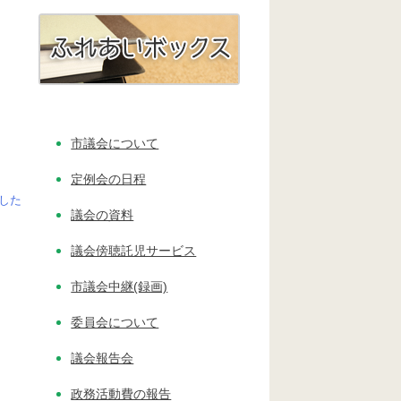
市議会について
定例会の日程
した
議会の資料
議会傍聴託児サービス
市議会中継(録画)
委員会について
議会報告会
政務活動費の報告