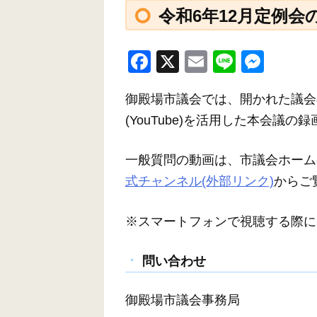
令和6年12月定例
F
X
E
Li
M
a
m
n
e
御殿場市議会では、開かれた議会
c
ail
e
ss
(YouTube)を活用した本会議
e
e
b
n
一般質問の動画は、市議会ホーム
o
g
式チャンネル(外部リンク)
からご
o
er
k
※スマートフォンで視聴する際に
問い合わせ
御殿場市議会事務局