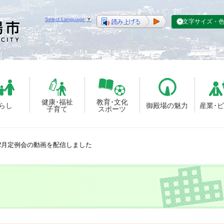
Select Language
▼
文字サイズ・
健康･福祉
教育･文化
らし
御殿場の魅力
産業･
子育て
スポーツ
12月定例会の動画を配信しました