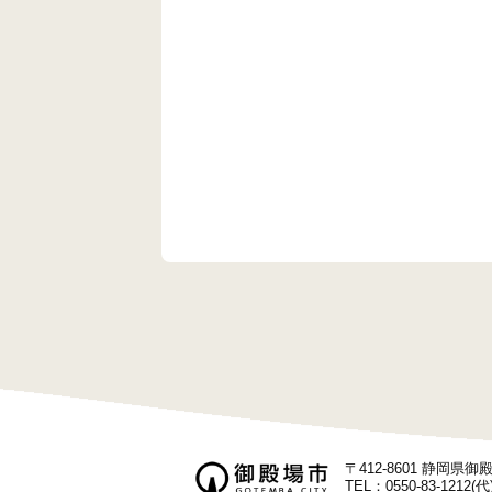
シ
ョ
ン
〒412-8601 静岡県
TEL：0550-83-1212(代