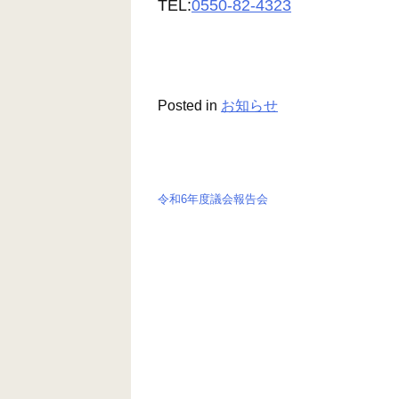
TEL:
0550-82-4323
Posted in
お知らせ
令和6年度議会報告会
投
稿
ナ
ビ
ゲ
ー