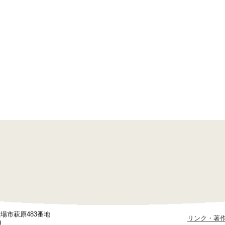
御殿場市萩原483番地
リンク・著
)