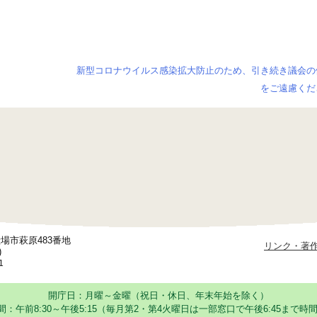
新型コロナウイルス感染拡大防止のため、引き続き議会の
をご遠慮くだ
御殿場市萩原483番地
リンク・著
)
1
開庁日：月曜～金曜（祝日・休日、年末年始を除く）
：午前8:30～午後5:15
（毎月第2・第4火曜日は一部窓口で午後6:45まで時間