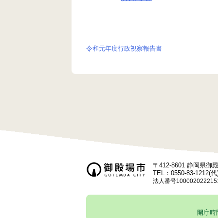
令和元年度行政視察報告書
投
稿
ナ
ビ
ゲ
ー
〒412-8601 静岡県
シ
TEL：0550-83-1212(代
法人番号100002022215
ョ
ン
開庁時間