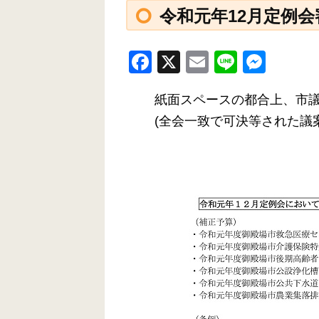
令和元年12月定例会
F
X
E
Li
M
a
m
n
e
紙面スペースの都合上、市議
c
ail
e
ss
(全会一致で可決等された議
e
e
b
n
o
g
o
er
k