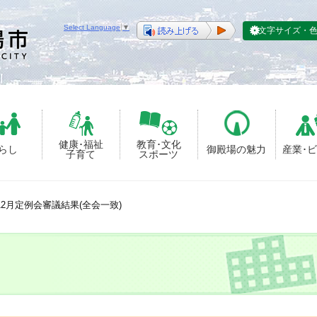
Select Language
▼
文字サイズ・
健康･福祉
教育･文化
らし
御殿場の魅力
産業･
子育て
スポーツ
2月定例会審議結果(全会一致)