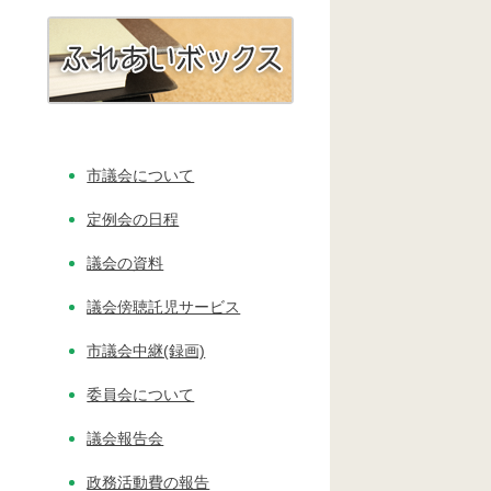
市議会について
定例会の日程
議会の資料
議会傍聴託児サービス
市議会中継(録画)
委員会について
議会報告会
政務活動費の報告