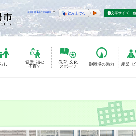
Select Language
▼
文字サイズ・
健康･福祉
教育･文化
らし
御殿場の魅力
産業･
子育て
スポーツ