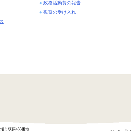
政務活動費の報告
視察の受け入れ
ス
p
御殿場市萩原483番地