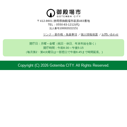
〒412-8601 静岡県御殿場市萩原483番地
TEL：0550-83-1212(代)
法人番号1000020222151
リンク・著作権・免責事項
個人情報保護
お問い合わせ
開庁日：月曜～金曜（祝日・休日、年末年始を除く）
開庁時間：午前8:30～午後5:15
（毎月第2・第4火曜日は一部窓口で午後6:45まで時間延長。)
Copyright (C)
2026 Gotemba CITY. All Rights Reserved.