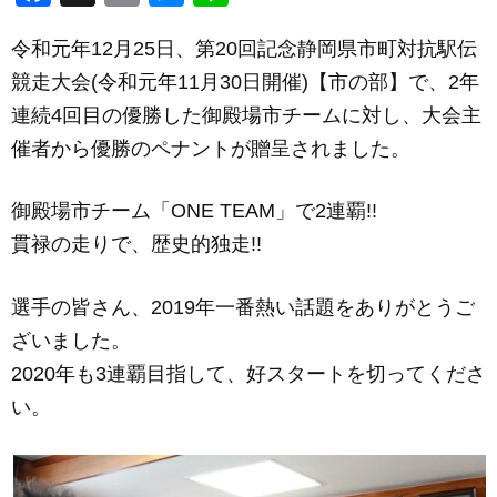
a
m
e
n
令和元年12月25日、第20回記念静岡県市町対抗駅伝
c
ail
ss
e
競走大会(令和元年11月30日開催)【市の部】で、2年
e
e
連続4回目の優勝した御殿場市チームに対し、大会主
b
n
催者から優勝のペナントが贈呈されました。
o
g
o
er
御殿場市チーム「ONE TEAM」で2連覇!!
k
貫禄の走りで、歴史的独走!!
選手の皆さん、2019年一番熱い話題をありがとうご
ざいました。
2020年も3連覇目指して、好スタートを切ってくださ
い。