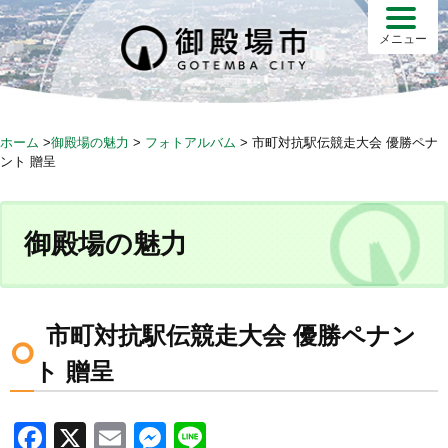
S
k
メニュー
i
p
t
o
ホーム
>
御殿場の魅力
>
フォトアルバム
>
市町対抗駅伝競走大会 優勝ペナ
c
ント 贈呈
o
n
t
御殿場の魅力
e
n
t
市町対抗駅伝競走大会 優勝ペナン
ト 贈呈
F
X
E
M
Li