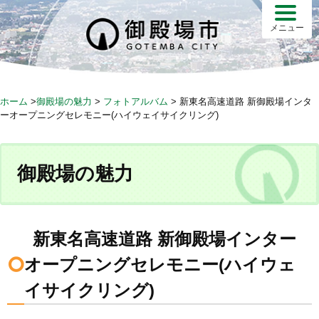
S
k
メニュー
i
p
t
o
ホーム
>
御殿場の魅力
>
フォトアルバム
>
新東名高速道路 新御殿場インタ
c
ーオープニングセレモニー(ハイウェイサイクリング)
o
n
t
御殿場の魅力
e
n
t
新東名高速道路 新御殿場インター
オープニングセレモニー(ハイウェ
イサイクリング)