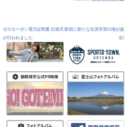
ゼロカーボン電力証明書 伝達式
駅前に新たな生涯学習の場が誕
投
が行われました
生!
稿
ナ
ビ
ゲ
ー
シ
ョ
ン