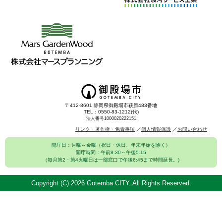
〒412-8601 静岡県御殿場市萩原483番地
TEL：0550-83-1212(代)
法人番号1000020222151
リンク・著作権・免責事項
個人情報保護
お問い合わせ
開庁日：月曜～金曜（祝日・休日、年末年始を除く）
開庁時間：午前8:30～午後5:15
（毎月第2・第4火曜日は一部窓口で午後6:45まで時間延長。)
Copyright (C)
2026 Gotemba CITY. All Rights Reserved.