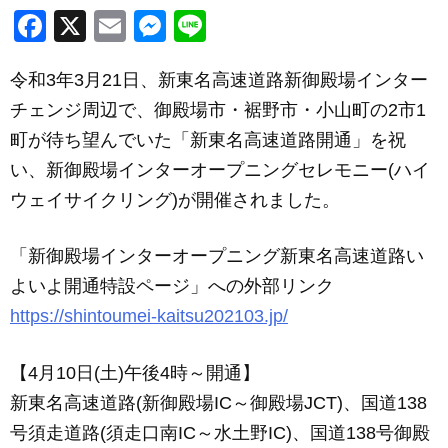
F
X
E
M
Li
a
m
e
n
令和3年3月21日、新東名高速道路新御殿場インター
c
ail
ss
e
チェンジ周辺で、御殿場市・裾野市・小山町の2市1
e
e
町が待ち望んでいた「新東名高速道路開通」を祝
b
n
い、新御殿場インターオープニングセレモニー(ハイ
o
g
ウェイサイクリング)が開催されました。
o
er
k
「新御殿場インターオープニング新東名高速道路い
よいよ開通特設ページ」への外部リンク
https://shintoumei-kaitsu202103.jp/
【4月10日(土)午後4時～開通】
新東名高速道路(新御殿場IC～御殿場JCT)、国道138
号須走道路(須走口南IC～水土野IC)、国道138号御殿