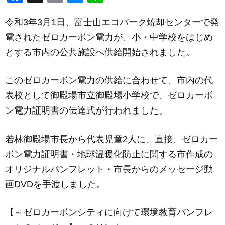
a
m
e
n
令和3年3月1日、富士山エコパーク焼却センターで発
c
ail
ss
e
電されたゼロカーボン電力が、小・中学校をはじめ
e
e
とする市内の公共施設へ供給開始されました。
b
n
o
g
このゼロカーボン電力の供給に合わせて、市内の代
o
er
表校として御殿場市立御殿場小学校で、ゼロカーボ
k
ン電力証明書の伝達式が行われました。
若林御殿場市長から代表児童2人に、直接、ゼロカー
ボン電力証明書・地球温暖化防止に関する市作成の
オリジナルパンフレット・市長からのメッセージ動
画DVDを手渡しました。
【～ゼロカーボンシティに向けて環境教育パンフレ