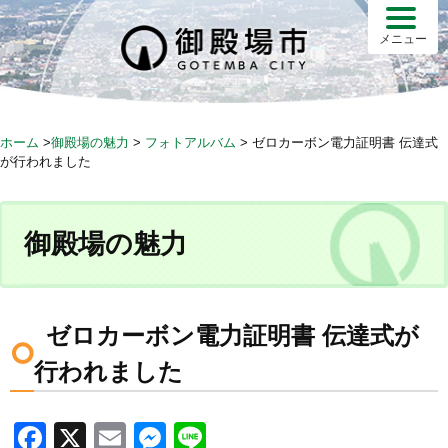
S
k
メニュー
i
p
t
o
ホーム
>
御殿場の魅力
>
フォトアルバム
>
ゼロカーボン電力証明書 伝達式
c
が行われました
o
n
t
御殿場の魅力
e
n
t
ゼロカーボン電力証明書 伝達式が
行われました
F
X
E
M
Li