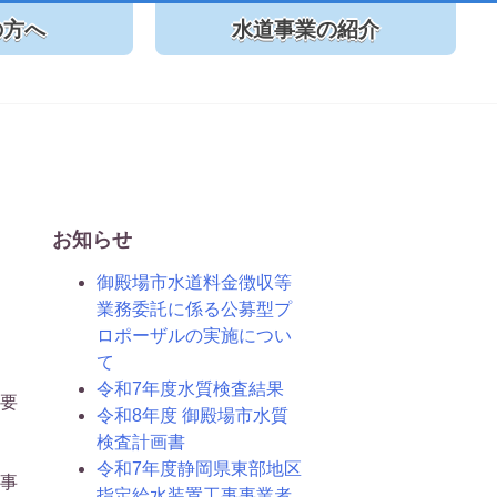
の方へ
水道事業の紹介
お知らせ
御殿場市水道料金徴収等
業務委託に係る公募型プ
ロポーザルの実施につい
て
令和7年度水質検査結果
要
令和8年度 御殿場市水質
検査計画書
令和7年度静岡県東部地区
事
指定給水装置工事事業者