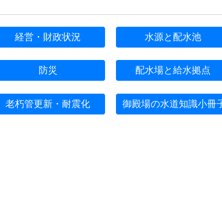
経営・財政状況
水源と配水池
防災
配水場と給水拠点
老朽管更新・耐震化
御殿場の水道知識小冊