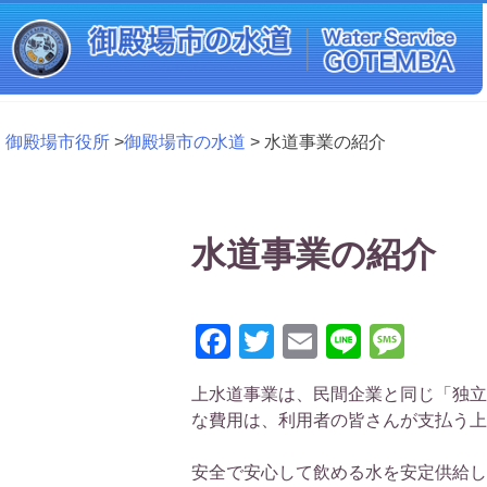
Skip
to
content
御殿場市役所
>
御殿場市の水道
>
水道事業の紹介
水道事業の紹介
Facebook
Twitter
Email
Line
Mess
上水道事業は、民間企業と同じ「独立
な費用は、利用者の皆さんが支払う上
安全で安心して飲める水を安定供給し