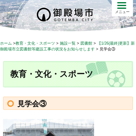
S
k
メニュー
i
p
t
o
ホーム
>
教育・文化・スポーツ
>
施設一覧
>
図書館
>
【1/26(最終)更新】新
c
御殿場市立図書館等建設工事の状況をお知らせします
>
見学会③
o
n
t
教育・文化・スポーツ
e
n
t
見学会③