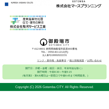
〒412-8601 静岡県御殿場市萩原483番地
TEL：0550-83-1212(代)
法人番号1000020222151
リンク・著作権・免責事項
個人情報保護
お問い合わせ
開庁日：月曜～金曜（祝日・休日、年末年始を除く）
開庁時間：午前8:30～午後5:15
（毎月第2・第4火曜日は一部窓口で午後6:45まで時間延長。)
Copyright (C)
2026 Gotemba CITY. All Rights Reserved.