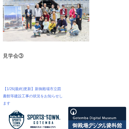
見学会③
【1/26(最終)更新】新御殿場市立図
投
書館等建設工事の状況をお知らせし
ます
稿
ナ
ビ