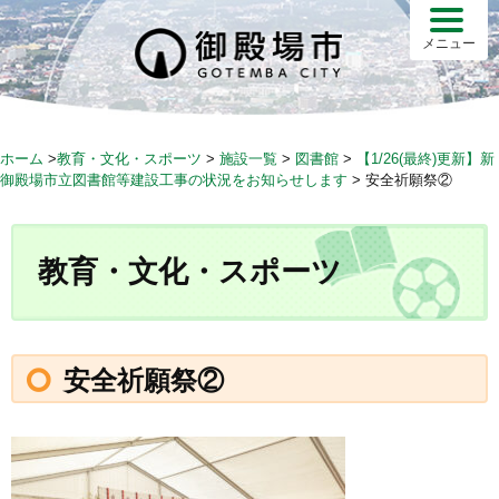
S
k
メニュー
i
p
t
o
ホーム
>
教育・文化・スポーツ
>
施設一覧
>
図書館
>
【1/26(最終)更新】新
c
御殿場市立図書館等建設工事の状況をお知らせします
>
安全祈願祭②
o
n
t
教育・文化・スポーツ
e
n
t
安全祈願祭②