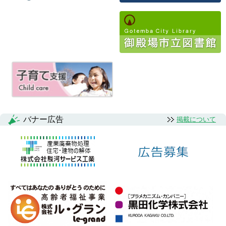
ゲ
ー
シ
ョ
ン
バナー広告
掲載について