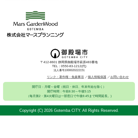
〒412-8601 静岡県御殿場市萩原483番地
TEL：0550-83-1212(代)
法人番号1000020222151
リンク・著作権・免責事項
個人情報保護
お問い合わせ
開庁日：月曜～金曜（祝日・休日、年末年始を除く）
開庁時間：午前8:30～午後5:15
（毎月第2・第4火曜日は一部窓口で午後6:45まで時間延長。)
Copyright (C)
2026 Gotemba CITY. All Rights Reserved.