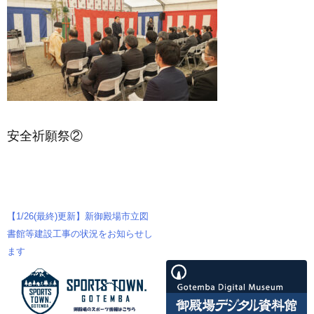
安全祈願祭②
【1/26(最終)更新】新御殿場市立図
投
書館等建設工事の状況をお知らせし
ます
稿
ナ
ビ