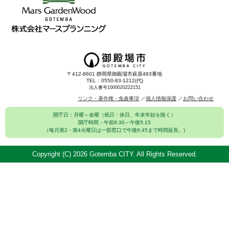
〒412-8601 静岡県御殿場市萩原483番地
TEL：0550-83-1212(代)
法人番号1000020222151
リンク・著作権・免責事項
個人情報保護
お問い合わせ
開庁日：月曜～金曜（祝日・休日、年末年始を除く）
開庁時間：午前8:30～午後5:15
（毎月第2・第4火曜日は一部窓口で午後6:45まで時間延長。)
Copyright (C)
2026 Gotemba CITY. All Rights Reserved.