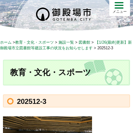
S
k
メニュー
i
p
t
o
ホーム
>
教育・文化・スポーツ
>
施設一覧
>
図書館
>
【1/26(最終)更新】新
c
御殿場市立図書館等建設工事の状況をお知らせします
>
202512-3
o
n
t
教育・文化・スポーツ
e
n
t
202512-3