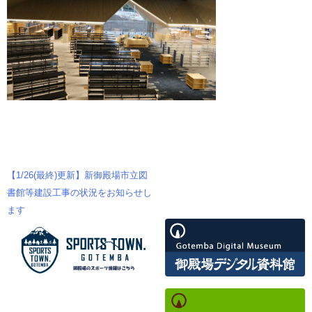
【1/26(最終)更新】新御殿場市立図
投
書館等建設工事の状況をお知らせし
ます
稿
ナ
ビ
ゲ