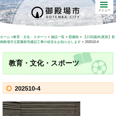
S
k
メニュー
i
p
t
o
ホーム
>
教育・文化・スポーツ
>
施設一覧
>
図書館
>
【1/26(最終)更新】新
c
御殿場市立図書館等建設工事の状況をお知らせします
>
202510-4
o
n
t
教育・文化・スポーツ
e
n
t
202510-4