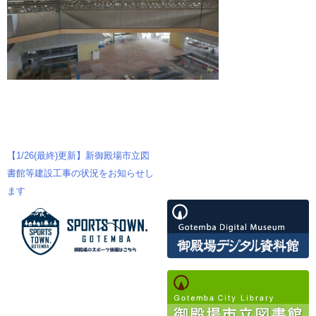
【1/26(最終)更新】新御殿場市立図
投
書館等建設工事の状況をお知らせし
ます
稿
ナ
ビ
ゲ
ー