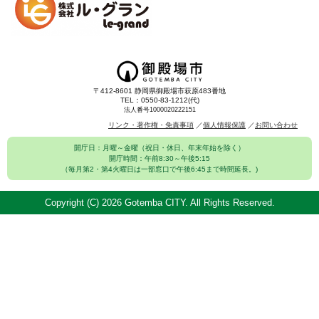
〒412-8601 静岡県御殿場市萩原483番地
TEL：0550-83-1212(代)
法人番号1000020222151
リンク・著作権・免責事項
個人情報保護
お問い合わせ
開庁日：月曜～金曜（祝日・休日、年末年始を除く）
開庁時間：午前8:30～午後5:15
（毎月第2・第4火曜日は一部窓口で午後6:45まで時間延長。)
Copyright (C)
2026 Gotemba CITY. All Rights Reserved.