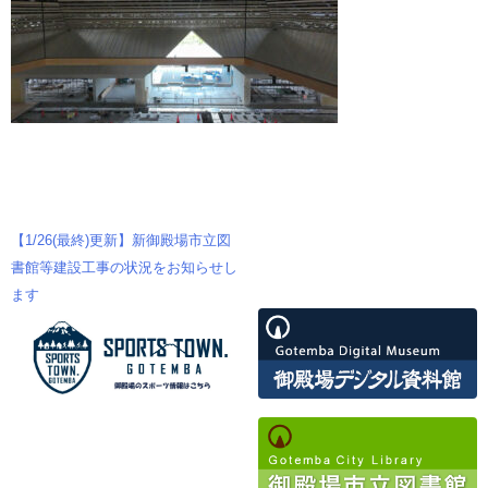
【1/26(最終)更新】新御殿場市立図
投
書館等建設工事の状況をお知らせし
ます
稿
ナ
ビ
ゲ
ー