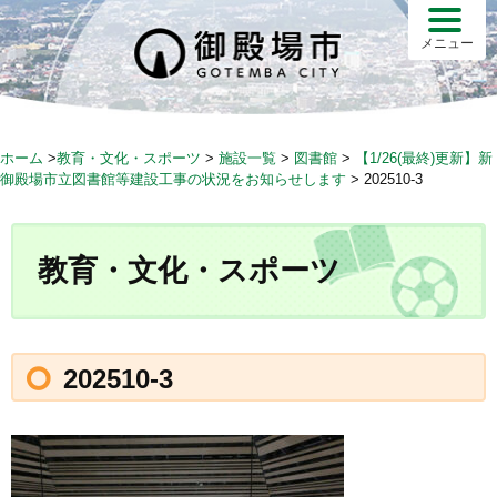
S
k
メニュー
i
p
t
o
ホーム
>
教育・文化・スポーツ
>
施設一覧
>
図書館
>
【1/26(最終)更新】新
c
御殿場市立図書館等建設工事の状況をお知らせします
>
202510-3
o
n
t
教育・文化・スポーツ
e
n
t
202510-3