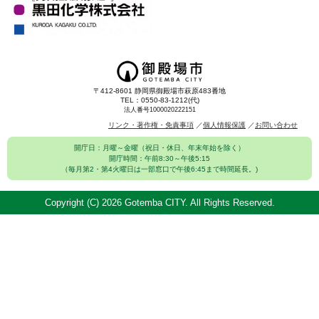
〒412-8601 静岡県御殿場市萩原483番地
TEL：0550-83-1212(代)
法人番号1000020222151
リンク・著作権・免責事項
個人情報保護
お問い合わせ
開庁日：月曜～金曜（祝日・休日、年末年始を除く）
開庁時間：午前8:30～午後5:15
（毎月第2・第4火曜日は一部窓口で午後6:45まで時間延長。)
Copyright (C)
2026 Gotemba CITY. All Rights Reserved.