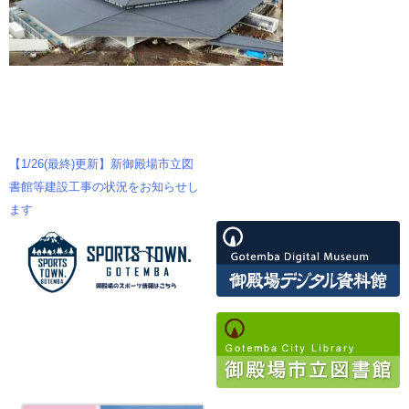
【1/26(最終)更新】新御殿場市立図
投
書館等建設工事の状況をお知らせし
ます
稿
ナ
ビ
ゲ
ー
シ