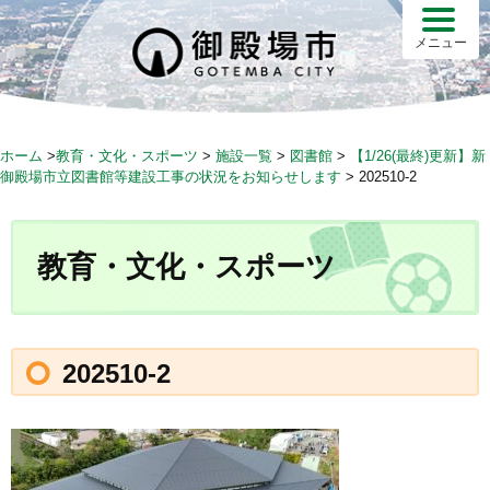
S
k
メニュー
i
p
t
o
ホーム
>
教育・文化・スポーツ
>
施設一覧
>
図書館
>
【1/26(最終)更新】新
c
御殿場市立図書館等建設工事の状況をお知らせします
>
202510-2
o
n
t
教育・文化・スポーツ
e
n
t
202510-2