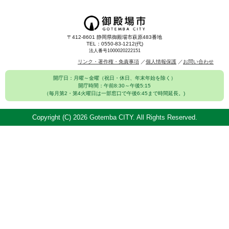
〒412-8601 静岡県御殿場市萩原483番地
TEL：0550-83-1212(代)
法人番号1000020222151
リンク・著作権・免責事項
個人情報保護
お問い合わせ
開庁日：月曜～金曜（祝日・休日、年末年始を除く）
開庁時間：午前8:30～午後5:15
（毎月第2・第4火曜日は一部窓口で午後6:45まで時間延長。)
Copyright (C)
2026 Gotemba CITY. All Rights Reserved.