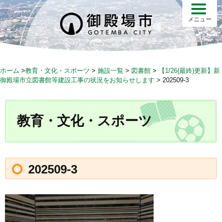
S
k
メニュー
i
p
t
o
ホーム
>
教育・文化・スポーツ
>
施設一覧
>
図書館
>
【1/26(最終)更新】新
c
御殿場市立図書館等建設工事の状況をお知らせします
>
202509-3
o
n
t
教育・文化・スポーツ
e
n
t
202509-3