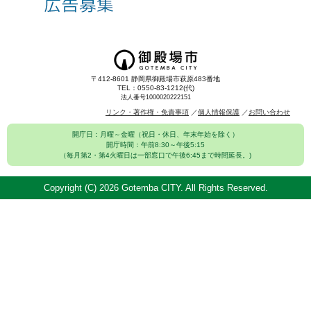
〒412-8601 静岡県御殿場市萩原483番地
TEL：0550-83-1212(代)
法人番号1000020222151
リンク・著作権・免責事項
個人情報保護
お問い合わせ
開庁日：月曜～金曜（祝日・休日、年末年始を除く）
開庁時間：午前8:30～午後5:15
（毎月第2・第4火曜日は一部窓口で午後6:45まで時間延長。)
Copyright (C)
2026 Gotemba CITY. All Rights Reserved.