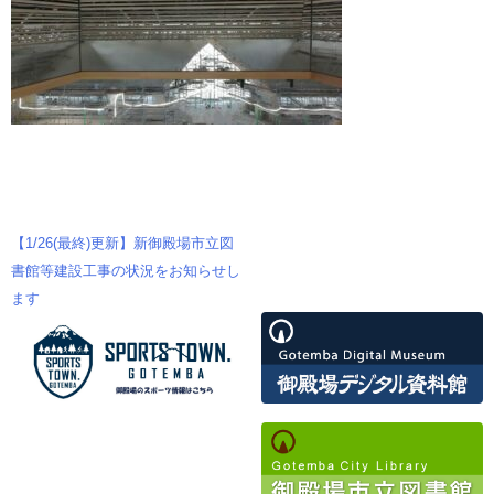
【1/26(最終)更新】新御殿場市立図
投
書館等建設工事の状況をお知らせし
ます
稿
ナ
ビ
ゲ
ー