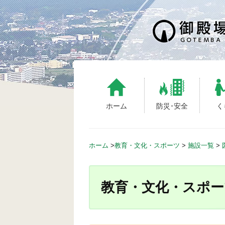
S
k
i
p
t
o
c
o
n
ホーム
防災･安全
く
t
e
n
ホーム
>
教育・文化・スポーツ
>
施設一覧
>
t
教育・文化・スポー