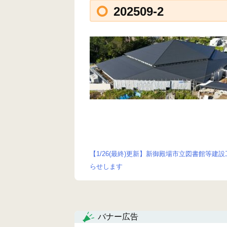
202509-2
【1/26(最終)更新】新御殿場市立図書館等建
投
らせします
稿
ナ
バナー広告
ビ