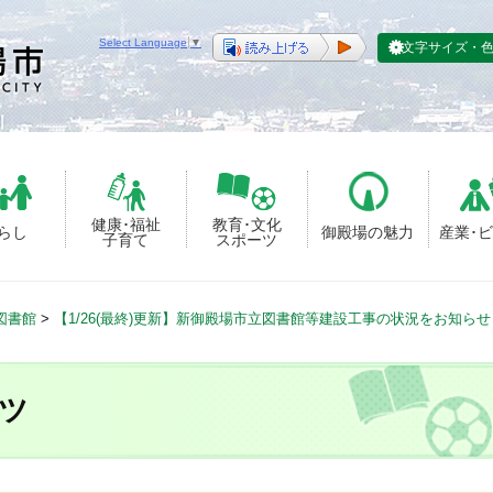
Select Language
▼
文字サイズ・
健康･福祉
教育･文化
らし
御殿場の魅力
産業･
子育て
スポーツ
図書館
>
【1/26(最終)更新】新御殿場市立図書館等建設工事の状況をお知ら
ツ