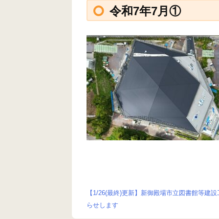
令和7年7月①
【1/26(最終)更新】新御殿場市立図書館等建
投
らせします