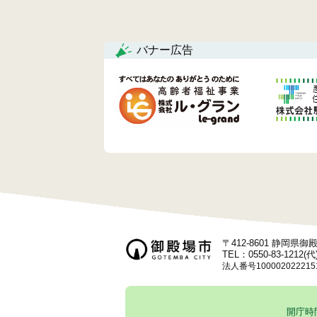
稿
ナ
バナー広告
ビ
ゲ
ー
シ
ョ
ン
〒412-8601 静岡県
TEL：0550-83-1212(代
法人番号100002022215
開庁時間