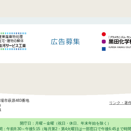
御殿場市萩原483番地
リンク・著
)
1
開庁日：月曜～金曜（祝日・休日、年末年始を除く）
：午前8:30～午後5:15
（毎月第2・第4火曜日は一部窓口で午後6:45まで時間