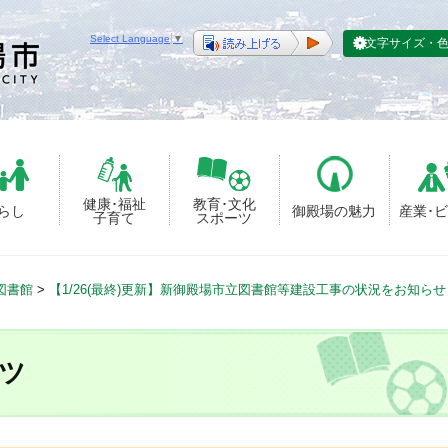
Select Language
▼
文字サイズ・
健康･福祉
教育･文化
らし
御殿場の魅力
産業･
子育て
スポーツ
図書館
>
【1/26(最終)更新】新御殿場市立図書館等建設工事の状況をお知ら
ツ