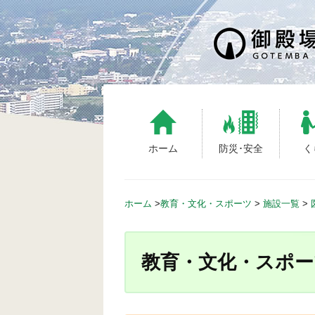
S
k
i
p
t
o
c
o
n
ホーム
防災･安全
く
t
e
n
ホーム
>
教育・文化・スポーツ
>
施設一覧
>
t
教育・文化・スポー