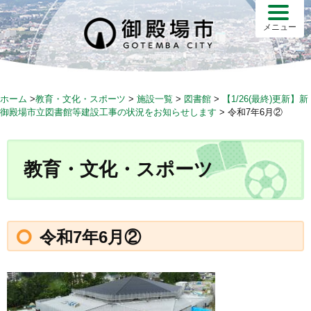
S
k
メニュー
i
p
t
o
ホーム
>
教育・文化・スポーツ
>
施設一覧
>
図書館
>
【1/26(最終)更新】新
c
御殿場市立図書館等建設工事の状況をお知らせします
>
令和7年6月②
o
n
t
教育・文化・スポーツ
e
n
t
令和7年6月②