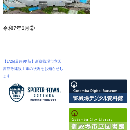
令和7年6月②
【1/26(最終)更新】新御殿場市立図
投
書館等建設工事の状況をお知らせし
ます
稿
ナ
ビ
ゲ
ー