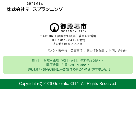
〒412-8601 静岡県御殿場市萩原483番地
TEL：0550-83-1212(代)
法人番号1000020222151
リンク・著作権・免責事項
個人情報保護
お問い合わせ
開庁日：月曜～金曜（祝日・休日、年末年始を除く）
開庁時間：午前8:30～午後5:15
（毎月第2・第4火曜日は一部窓口で午後6:45まで時間延長。)
Copyright (C)
2026 Gotemba CITY. All Rights Reserved.