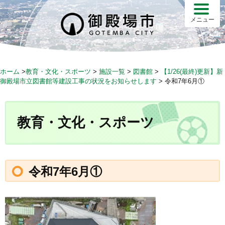
S
k
メニュー
i
p
t
o
ホーム
>
教育・文化・スポーツ
>
施設一覧
>
図書館
>
【1/26(最終)更新】新
c
御殿場市立図書館等建設工事の状況をお知らせします
>
令和7年6月①
o
n
t
教育・文化・スポーツ
e
n
t
令和7年6月①