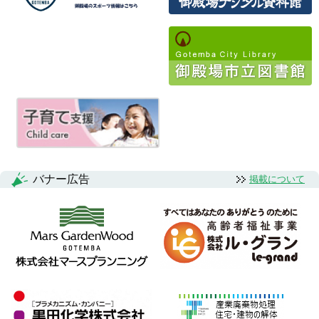
ビ
ゲ
ー
シ
ョ
ン
バナー広告
掲載について