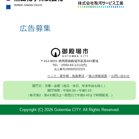
〒412-8601 静岡県御殿場市萩原483番地
TEL：0550-83-1212(代)
法人番号1000020222151
リンク・著作権・免責事項
個人情報保護
お問い合わせ
開庁日：月曜～金曜（祝日・休日、年末年始を除く）
開庁時間：午前8:30～午後5:15
（毎月第2・第4火曜日は一部窓口で午後6:45まで時間延長。)
Copyright (C)
2026 Gotemba CITY. All Rights Reserved.