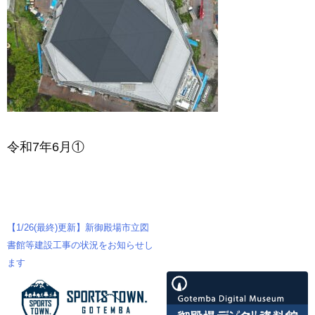
令和7年6月①
【1/26(最終)更新】新御殿場市立図
投
書館等建設工事の状況をお知らせし
ます
稿
ナ