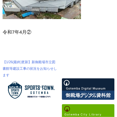
令和7年4月②
【1/26(最終)更新】新御殿場市立図
投
書館等建設工事の状況をお知らせし
ます
稿
ナ
ビ
ゲ