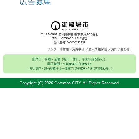
〒412-8601 静岡県御殿場市萩原483番地
TEL：0550-83-1212(代)
法人番号1000020222151
リンク・著作権・免責事項
個人情報保護
お問い合わせ
開庁日：月曜～金曜（祝日・休日、年末年始を除く）
開庁時間：午前8:30～午後5:15
（毎月第2・第4火曜日は一部窓口で午後6:45まで時間延長。)
Copyright (C)
2026 Gotemba CITY. All Rights Reserved.