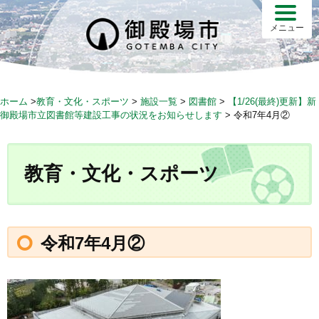
S
k
メニュー
i
p
t
o
ホーム
>
教育・文化・スポーツ
>
施設一覧
>
図書館
>
【1/26(最終)更新】新
c
御殿場市立図書館等建設工事の状況をお知らせします
>
令和7年4月②
o
n
t
教育・文化・スポーツ
e
n
t
令和7年4月②