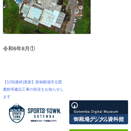
令和6年8月①
【1/26(最終)更新】新御殿場市立図
投
書館等建設工事の状況をお知らせし
ます
稿
ナ
ビ