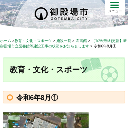
S
k
メニュー
i
p
t
o
ホーム
>
教育・文化・スポーツ
>
施設一覧
>
図書館
>
【1/26(最終)更新】新
c
御殿場市立図書館等建設工事の状況をお知らせします
>
令和6年8月①
o
n
t
教育・文化・スポーツ
e
n
t
令和6年8月①