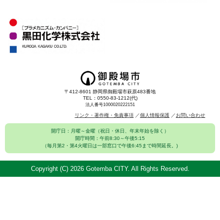
〒412-8601 静岡県御殿場市萩原483番地
TEL：0550-83-1212(代)
法人番号1000020222151
リンク・著作権・免責事項
個人情報保護
お問い合わせ
開庁日：月曜～金曜（祝日・休日、年末年始を除く）
開庁時間：午前8:30～午後5:15
（毎月第2・第4火曜日は一部窓口で午後6:45まで時間延長。)
Copyright (C)
2026 Gotemba CITY. All Rights Reserved.