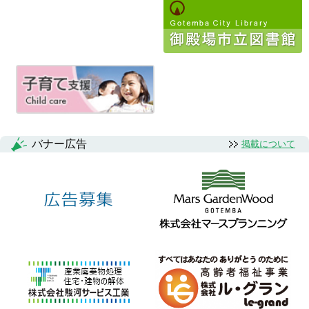
ゲ
ー
シ
ョ
ン
バナー広告
掲載について