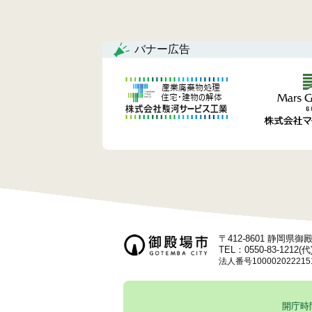
稿
ナ
バナー広告
ビ
ゲ
ー
シ
ョ
ン
〒412-8601 静岡県
TEL：0550-83-1212(代
法人番号100002022215
開庁時間