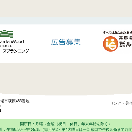
御殿場市萩原483番地
リンク・著
)
1
開庁日：月曜～金曜（祝日・休日、年末年始を除く）
：午前8:30～午後5:15
（毎月第2・第4火曜日は一部窓口で午後6:45まで時間