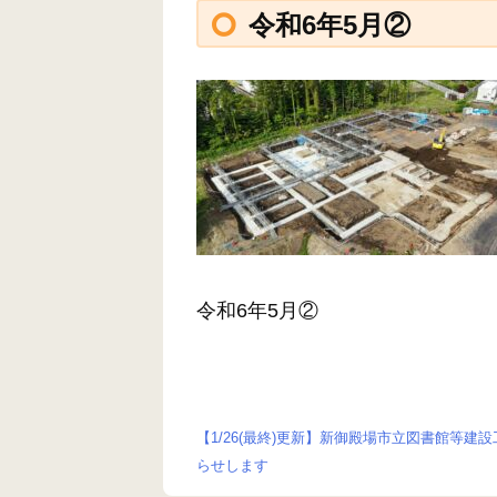
令和6年5月②
令和6年5月②
【1/26(最終)更新】新御殿場市立図書館等建
投
らせします