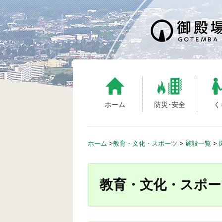
S
k
i
p
t
o
c
o
n
ホーム
防災･安全
く
t
e
n
ホーム
>
教育・文化・スポーツ
>
施設一覧
>
t
教育・文化・スポー