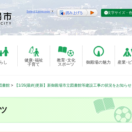
Select Language
▼
文字サイズ・
健康･福祉
教育･文化
らし
御殿場の魅力
産業･
子育て
スポーツ
図書館
>
【1/26(最終)更新】新御殿場市立図書館等建設工事の状況をお知ら
ツ