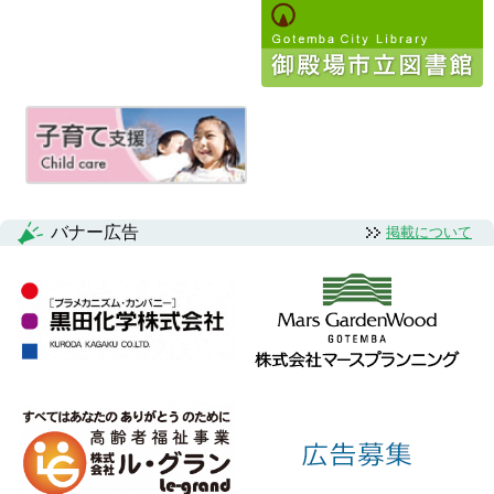
ゲ
ー
シ
ョ
ン
バナー広告
掲載について