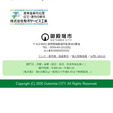
〒412-8601 静岡県御殿場市萩原483番地
TEL：0550-83-1212(代)
法人番号1000020222151
リンク・著作権・免責事項
個人情報保護
お問い合わせ
開庁日：月曜～金曜（祝日・休日、年末年始を除く）
開庁時間：午前8:30～午後5:15
（毎月第2・第4火曜日は一部窓口で午後6:45まで時間延長。)
Copyright (C)
2026 Gotemba CITY. All Rights Reserved.