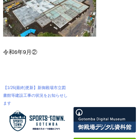
令和6年9月②
【1/26(最終)更新】新御殿場市立図
投
書館等建設工事の状況をお知らせし
ます
稿
ナ
ビ