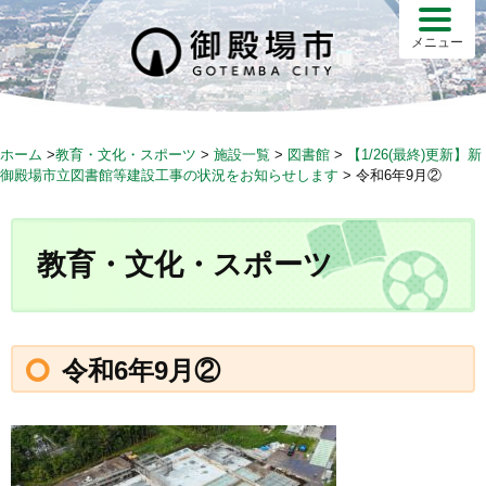
S
k
メニュー
i
p
t
o
ホーム
>
教育・文化・スポーツ
>
施設一覧
>
図書館
>
【1/26(最終)更新】新
c
御殿場市立図書館等建設工事の状況をお知らせします
>
令和6年9月②
o
n
t
教育・文化・スポーツ
e
n
t
令和6年9月②