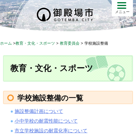
S
k
メニュー
i
p
t
o
ホーム
>
教育・文化・スポーツ
>
教育委員会
>
学校施設整備
c
o
n
教育・文化・スポーツ
t
e
n
t
学校施設整備の一覧
施設整備計画について
小中学校の耐震性能について
市立学校施設の耐震化率について