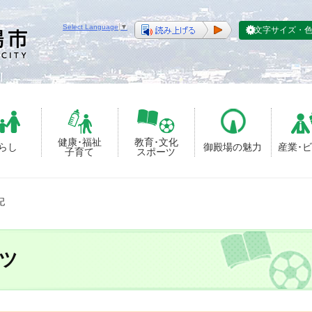
Select Language
▼
文字サイズ・
健康･福祉
教育･文化
らし
御殿場の魅力
産業･
子育て
スポーツ
記
ツ