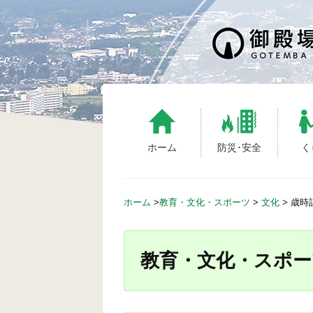
S
k
i
p
t
o
c
o
n
ホーム
防災･安全
く
t
e
n
ホーム
>
教育・文化・スポーツ
>
文化
>
歳時
t
教育・文化・スポー