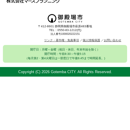
〒412-8601 静岡県御殿場市萩原483番地
TEL：0550-83-1212(代)
法人番号1000020222151
リンク・著作権・免責事項
個人情報保護
お問い合わせ
開庁日：月曜～金曜（祝日・休日、年末年始を除く）
開庁時間：午前8:30～午後5:15
（毎月第2・第4火曜日は一部窓口で午後6:45まで時間延長。)
Copyright (C)
2026 Gotemba CITY. All Rights Reserved.