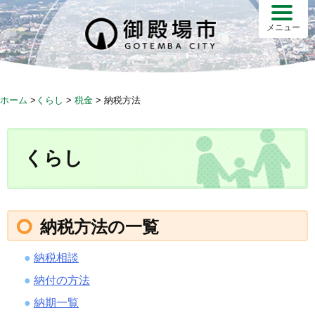
S
k
メニュー
i
p
t
o
ホーム
>
くらし
>
税金
>
納税方法
c
o
n
くらし
t
e
n
t
納税方法の一覧
納税相談
納付の方法
納期一覧