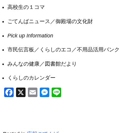
高校生の１コマ
ごてんばニュース／御殿場の文化財
Pick up Information
市民伝言板／くらしのエコ／不用品活用バンク
みんなの健康／図書館だより
くらしのカレンダー
F
X
E
M
Li
a
m
e
n
c
ail
ss
e
e
e
b
n