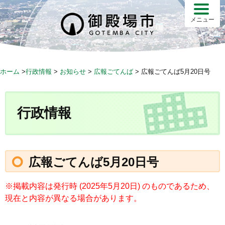
S
k
メニュー
i
p
t
o
ホーム
>
行政情報
>
お知らせ
>
広報ごてんば
>
広報ごてんば5月20日号
c
o
n
行政情報
t
e
n
t
広報ごてんば5月20日号
※掲載内容は発行時 (2025年5月20日) のものであるため、
現在と内容が異なる場合があります。