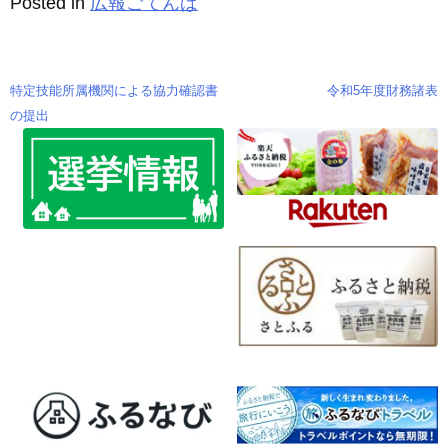
Posted in
広報ごてんば
o
g
o
er
k
特定技能所属機関による協力確認書
令和5年度財務諸表
投
の提出
稿
ナ
ビ
ゲ
ー
シ
ョ
ン