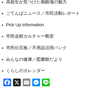
高校生が見つけた御殿場の魅力
ごてんばニュース／市民活動レポート
Pick Up Information
市民会館カルチャー教室
市民伝言板／不用品活用バンク
みんなの健康／図書館だより
くらしのカレンダー
F
X
E
M
Li
a
m
e
n
c
ail
ss
e
e
e