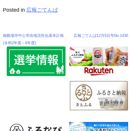
b
n
Posted in
広報ごてんば
o
g
o
er
k
御殿場市中心市街地活性化基本計画
広報ごてんば12月5日号No.1430
投
(令和2年度～6年度)
稿
ナ
ビ
ゲ
ー
シ
ョ
ン