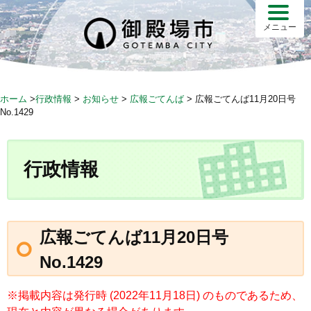
S
k
メニュー
i
p
t
o
ホーム
>
行政情報
>
お知らせ
>
広報ごてんば
>
広報ごてんば11月20日号
c
No.1429
o
n
t
行政情報
e
n
t
広報ごてんば11月20日号
No.1429
※掲載内容は発行時 (2022年11月18日) のものであるため、