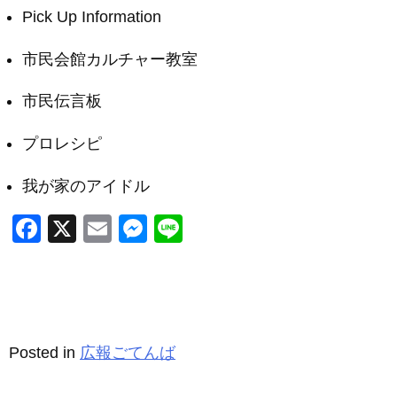
Pick Up Information
市民会館カルチャー教室
市民伝言板
プロレシピ
我が家のアイドル
F
X
E
M
Li
a
m
e
n
c
ail
ss
e
e
e
b
n
Posted in
広報ごてんば
o
g