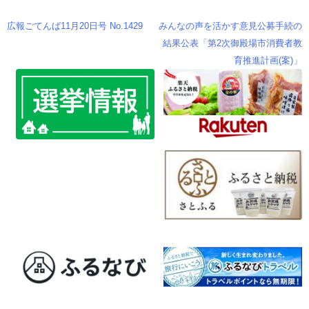
o
er
k
広報ごてんば11月20日号 No.1429
みんなの声を活かす意見公募手続の
投
結果公表「第2次御殿場市消費者教
育推進計画(案)」
稿
ナ
ビ
ゲ
ー
シ
ョ
ン