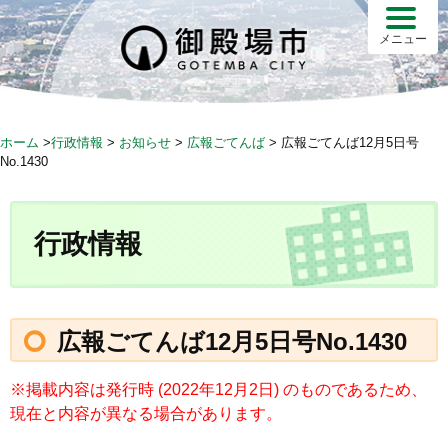
S
k
メニュー
i
p
t
o
ホーム
>
行政情報
>
お知らせ
>
広報ごてんば
>
広報ごてんば12月5日号
c
No.1430
o
n
t
行政情報
e
n
t
広報ごてんば12月5日号No.1430
※掲載内容は発行時 (2022年12月2日) のものであるため、
現在と内容が異なる場合があります。