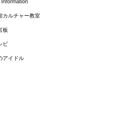
 Information
館カルチャー教室
言板
シピ
のアイドル