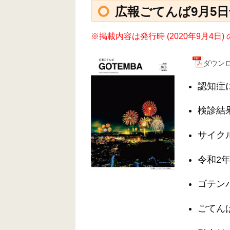
広報ごてんば9月5日号 
※掲載内容は発行時 (2020年9月4
ダウンロ
認知症
検診結
サイクル
令和2
ゴテン
ごてん