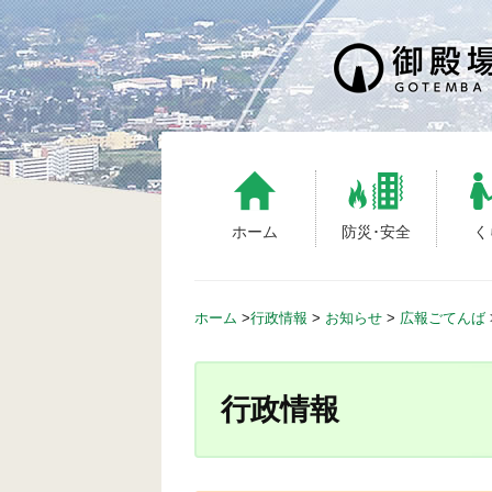
S
k
i
p
t
o
c
o
n
ホーム
防災･安全
く
t
e
n
ホーム
>
行政情報
>
お知らせ
>
広報ごてんば
t
行政情報