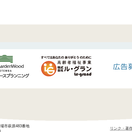
御殿場市萩原483番地
リンク・著
)