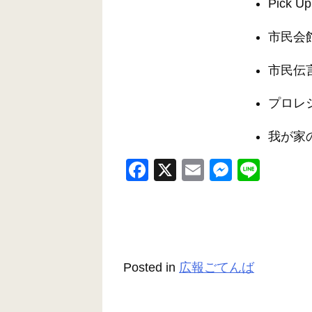
Pick Up
市民会
市民伝
プロレ
我が家
F
X
E
M
Li
a
m
e
n
c
ail
ss
e
e
e
b
n
Posted in
広報ごてんば
o
g
o
er