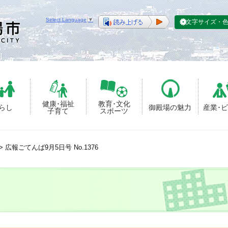
Select Language
▼
文字サイズ・
健康･福祉
教育･文化
らし
御殿場の魅力
産業･
子育て
スポーツ
>
広報ごてんば9月5日号 No.1376