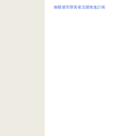
k
御殿場市障害者活躍推進計画
投
稿
ナ
ビ
ゲ
ー
シ
ョ
ン