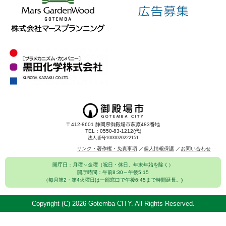
〒412-8601 静岡県御殿場市萩原483番地
TEL：0550-83-1212(代)
法人番号1000020222151
リンク・著作権・免責事項
個人情報保護
お問い合わせ
開庁日：月曜～金曜（祝日・休日、年末年始を除く）
開庁時間：午前8:30～午後5:15
（毎月第2・第4火曜日は一部窓口で午後6:45まで時間延長。)
Copyright (C)
2026 Gotemba CITY. All Rights Reserved.