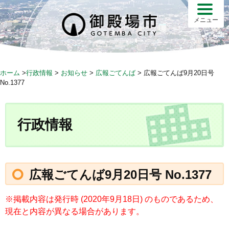
S
k
メニュー
i
p
t
o
ホーム
>
行政情報
>
お知らせ
>
広報ごてんば
>
広報ごてんば9月20日号
c
No.1377
o
n
t
行政情報
e
n
t
広報ごてんば9月20日号 No.1377
※掲載内容は発行時 (2020年9月18日) のものであるため、
現在と内容が異なる場合があります。