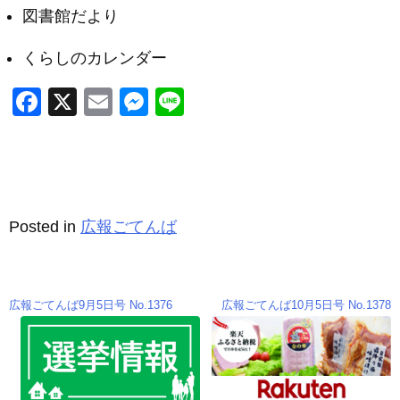
図書館だより
くらしのカレンダー
F
X
E
M
Li
a
m
e
n
c
ail
ss
e
e
e
b
n
Posted in
広報ごてんば
o
g
o
er
k
広報ごてんば9月5日号 No.1376
広報ごてんば10月5日号 No.1378
投
稿
ナ