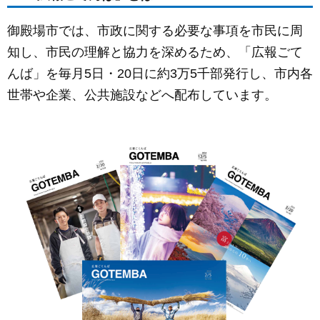
c
ail
ss
e
e
e
御殿場市では、市政に関する必要な事項を市民に周
b
n
知し、市民の理解と協力を深めるため、「広報ごて
o
g
んば」を毎月5日・20日に約3万5千部発行し、市内各
o
er
世帯や企業、公共施設などへ配布しています。
k