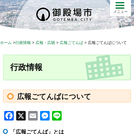
S
k
メニュー
i
p
t
o
ホーム
>
行政情報
>
広報・広聴
>
広報ごてんば
>
広報ごてんばについて
c
o
n
行政情報
t
e
n
t
広報ごてんばについて
F
X
E
M
Li
a
m
e
n
「広報ごてんば」とは