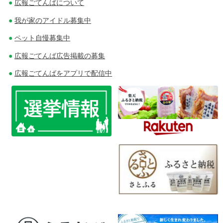
広報ごてんばについて
ナ
我が家のアイドル募集中
ビ
ペット自慢募集中
ゲ
広報ごてんば広告掲載の募集
ー
広報ごてんばをアプリで配信中
シ
ョ
ン