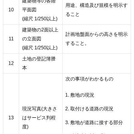
建築物等の各階
用途、構造及び規模を明示す
10
平面図
ること
(縮尺 1/250以上)
建築物の2面以上
計画地盤面からの高さを明示
11
の立面図
すること。
(縮尺 1/250以上)
土地の登記簿謄
12
本
次の事項がわかるもの
敷地の現況
取付ける道路の現況
現況写真(大きさ
13
はサービス判程
敷地が道路に接する部分
度)