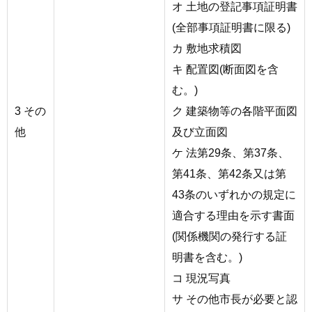
オ 土地の登記事項証明書
(全部事項証明書に限る)
カ 敷地求積図
キ 配置図(断面図を含
む。)
3 その
ク 建築物等の各階平面図
他
及び立面図
ケ 法第29条、第37条、
第41条、第42条又は第
43条のいずれかの規定に
適合する理由を示す書面
(関係機関の発行する証
明書を含む。)
コ 現況写真
サ その他市長が必要と認