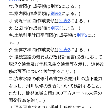
ウ.位置図(作成要領は別表2による。)
エ.案内図(作成要領は
別表2
による。)
オ.現況平面図(作成要領は
別表2
による。)
カ.公図写(作成要領は
別表2
による。)
キ.土地利用計画平面図(作成要領は
別表2
によ
る。)
ク.全体求積図(作成要領は
別表2
による。)
ケ.接続道路の概要及び改修計画書(必要に応じて
現況交通量及び予想発生交通量等を示し、道路改
修の可否について検討すること。)
コ.流末水路の改修計画書(放流先河川の流下能力
を示し、河川改修の要否について検討すること。
ただし、開発区域面積1,000平方メートル未満の
開発行為を除く。)
サ.現況写真(大きさは手札判程度とする。)