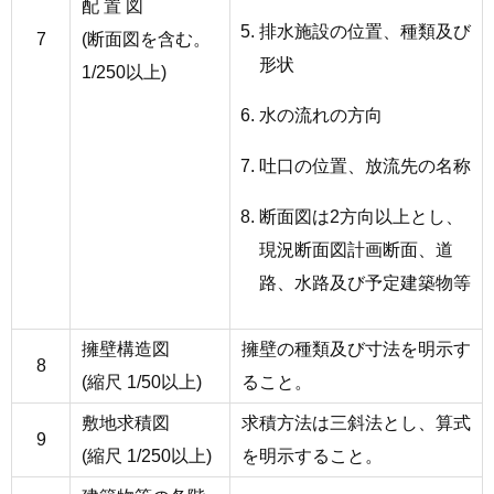
配 置 図
排水施設の位置、種類及び
7
(断面図を含む。
形状
1/250以上)
水の流れの方向
吐口の位置、放流先の名称
断面図は2方向以上とし、
現況断面図計画断面、道
路、水路及び予定建築物等
擁壁構造図
擁壁の種類及び寸法を明示す
8
(縮尺 1/50以上)
ること。
敷地求積図
求積方法は三斜法とし、算式
9
(縮尺 1/250以上)
を明示すること。