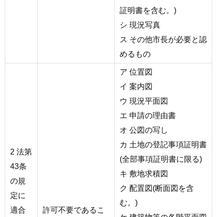
証明書を含む。)
シ 現況写真
ス その他市長が必要と認
めるもの
ア 位置図
イ 案内図
ウ 現況平面図
エ 申請の理由書
オ 公図の写し
カ 土地の登記事項証明書
2 法第
(全部事項証明書に限る)
43条
キ 敷地求積図
の規
ク 配置図(断面図を含
定に
む。)
適合
許可不要であるこ