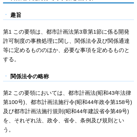
c
ail
ss
e
e
e
趣旨
b
n
o
g
第1 この要領は、都市計画法第3章第1節に係る開発
o
er
許可制度の事務処理に関し、関係法令及び関係通達
k
等に定めるもののほか、必要な事項を定めるものと
する。
関係法令の略称
第2 この要領においては、都市計画法(昭和43年法律
第100号)、都市計画法施行令(昭和44年政令第158号)
及び都市計画法施行規則(昭和44年建設省令第49号)
を、それぞれ法、政令、省令、条例及び規則とい
う。