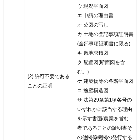
ウ 現況平面図
エ 申請の理由書
オ 公図の写し
カ 土地の登記事項証明書
(全部事項証明書に限る)
キ 敷地求積図
ク 配置図(断面図を含
む。)
(2) 許可不要である
ケ 建築物等の各階平面図
ことの証明
コ 擁壁構造図
サ 法第29条第1項各号の
いずれかに該当する理由
を示す書面(農業を営む
者であることの証明書そ
の他関係機関の発行する