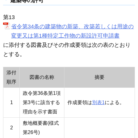
建築等の許可
第13
省令第34条の建築物の新築、改築若しくは用途の
変更又は第1種特定工作物の新設許可申請書
に添付する図書及びその作成要領は次の表のとおり
とする。
添付
図書の名称
摘要
順序
政令第36条第1項
1
第3号に該当する
作成要領は
別表1
による。
理由を示す書面
敷地概要書(様式
2
第26号)