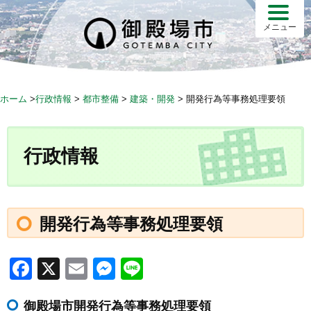
S
k
メニュー
i
p
t
o
ホーム
>
行政情報
>
都市整備
>
建築・開発
>
開発行為等事務処理要領
c
o
n
行政情報
t
e
n
t
開発行為等事務処理要領
F
X
E
M
Li
a
m
e
n
御殿場市開発行為等事務処理要領