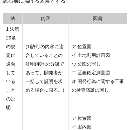
該右欄に掲げる図書とする。
法
内容
図書
1 法第
29条
の規
(1)許可の内容に適
ア 位置図
定に
合していることの
イ 土地利用計画図
適合
証明(宅地の分譲で
ウ 公図の写し
して
あって、開発者が
エ 区画確定測量図
いる
一括して証明を求
オ 開発行為に関する工事
こと
める場合に限る。)
の検査済証の写し
の証
明
ア 位置図
イ 案内図