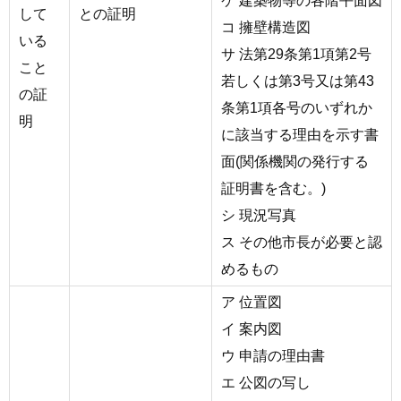
ケ 建築物等の各階平面図
して
との証明
コ 擁壁構造図
いる
サ 法第29条第1項第2号
こと
若しくは第3号又は第43
の証
条第1項各号のいずれか
明
に該当する理由を示す書
面(関係機関の発行する
証明書を含む。)
シ 現況写真
ス その他市長が必要と認
めるもの
ア 位置図
イ 案内図
ウ 申請の理由書
エ 公図の写し