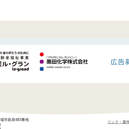
御殿場市萩原483番地
リンク・著
)