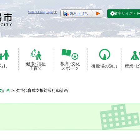
Select Language
▼
文字サイズ・
健康･福祉
教育･文化
らし
御殿場の魅力
産業･
子育て
スポーツ
要計画
>
次世代育成支援対策行動計画