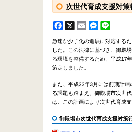
次世代育成支援対策
F
X
E
M
Li
a
m
e
n
急速な少子化の進展に対応するた
c
ail
ss
e
した。この法律に基づき、御殿場
e
e
る環境を整備するため、平成17年
b
n
策定しました。
o
g
o
er
また、平成22年3月には前期計
k
る課題も踏まえ、御殿場市次世代
は、この計画により次世代育成支
御殿場市次世代育成支援対策