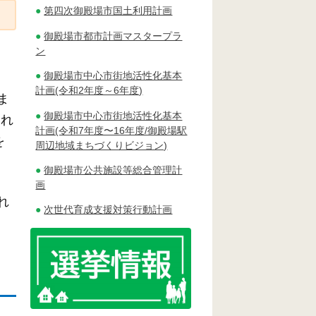
第四次御殿場市国土利用計画
御殿場市都市計画マスタープラ
ン
御殿場市中心市街地活性化基本
計画(令和2年度～6年度)
ま
御殿場市中心市街地活性化基本
され
計画(令和7年度〜16年度/御殿場駅
を
周辺地域まちづくりビジョン)
御殿場市公共施設等総合管理計
画
れ
次世代育成支援対策行動計画