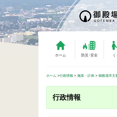
S
k
i
p
t
o
c
o
n
ホーム
防災･安全
く
t
e
n
ホーム
>
行政情報
>
施策・計画
>
御殿場市主
t
行政情報