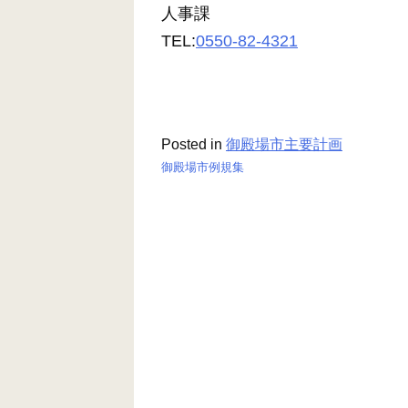
人事課
TEL:
0550-82-4321
Posted in
御殿場市主要計画
御殿場市例規集
投
稿
ナ
ビ
ゲ
ー
シ