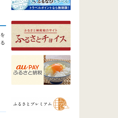
員を
きる