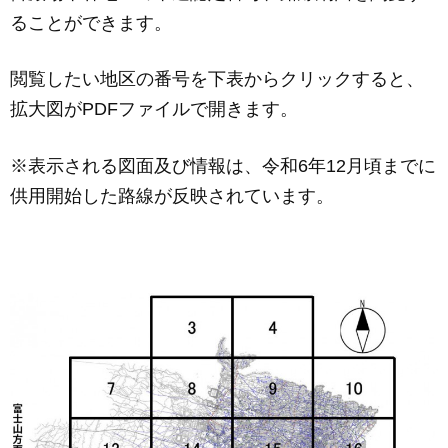
c
ail
ss
e
ることができます。
e
e
b
n
閲覧したい地区の番号を下表からクリックすると、
o
g
拡大図がPDFファイルで開きます。
o
er
k
※表示される図面及び情報は、令和6年12月頃までに
供用開始した路線が反映されています。