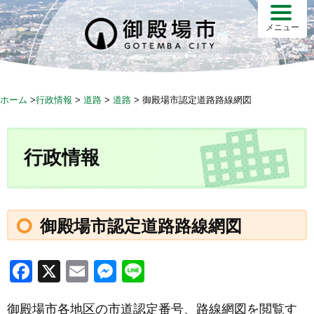
S
k
メニュー
i
p
t
o
ホーム
>
行政情報
>
道路
>
道路
>
御殿場市認定道路路線網図
c
o
n
行政情報
t
e
n
t
御殿場市認定道路路線網図
F
X
E
M
Li
a
m
e
n
御殿場市各地区の市道認定番号、路線網図を閲覧す