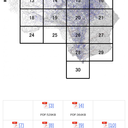
[3]
[4]
PDF:529KB
PDF:364KB
[7]
[8]
[9]
[10]