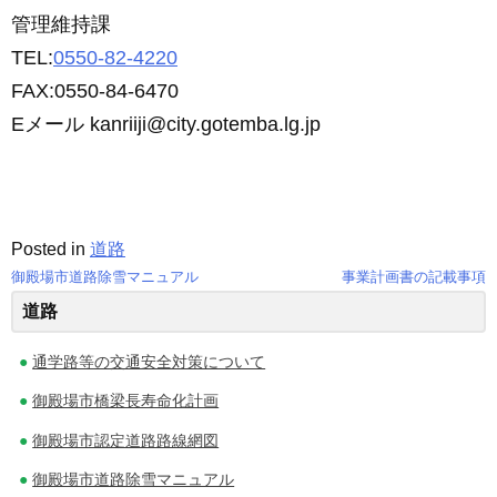
管理維持課
TEL:
0550-82-4220
FAX:0550-84-6470
Eメール kanriiji@city.gotemba.lg.jp
Posted in
道路
御殿場市道路除雪マニュアル
事業計画書の記載事項
投
道路
稿
通学路等の交通安全対策について
ナ
御殿場市橋梁長寿命化計画
ビ
御殿場市認定道路路線網図
ゲ
御殿場市道路除雪マニュアル