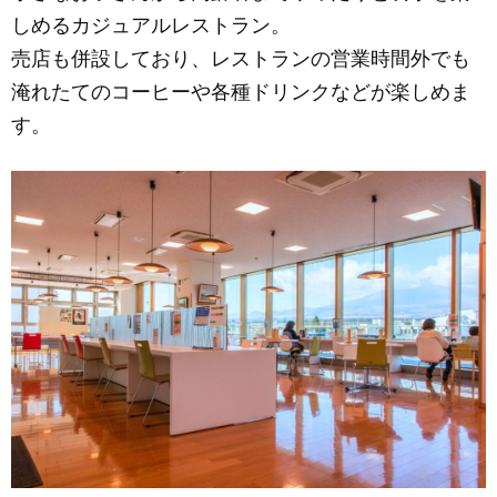
c
ail
ss
e
しめるカジュアルレストラン。
e
e
売店も併設しており、レストランの営業時間外でも
b
n
淹れたてのコーヒーや各種ドリンクなどが楽しめま
o
g
す。
o
er
k