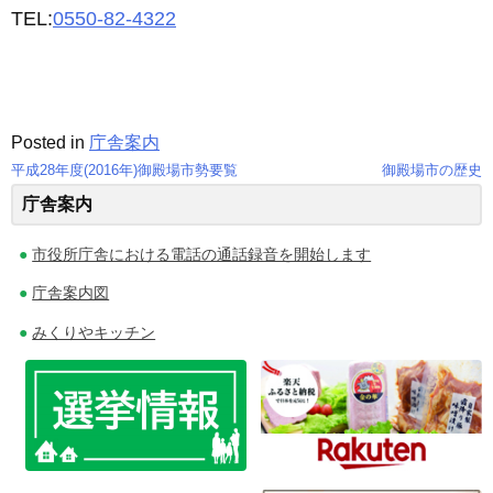
TEL:
0550-82-4322
Posted in
庁舎案内
平成28年度(2016年)御殿場市勢要覧
御殿場市の歴史
投
庁舎案内
稿
市役所庁舎における電話の通話録音を開始します
ナ
庁舎案内図
ビ
みくりやキッチン
ゲ
ー
シ
ョ