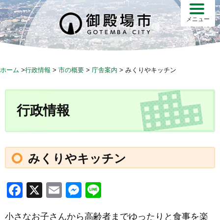
S
k
メニュー
i
p
t
o
ホーム
>
行政情報
>
市の概要
>
庁舎案内
>
みくりやキッチン
c
o
n
行政情報
t
e
n
t
みくりやキッチン
F
X
E
M
Li
a
m
e
n
小さなお子さんから高齢者までゆったりと食事を楽