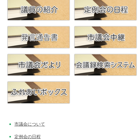
投
稿
ナ
ビ
ゲ
ー
シ
ョ
ン
市議会について
定例会の日程