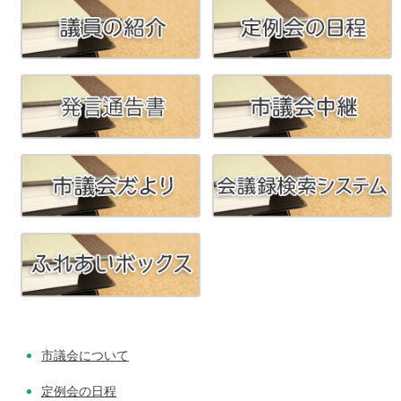
投
稿
ナ
ビ
ゲ
ー
シ
ョ
ン
市議会について
定例会の日程