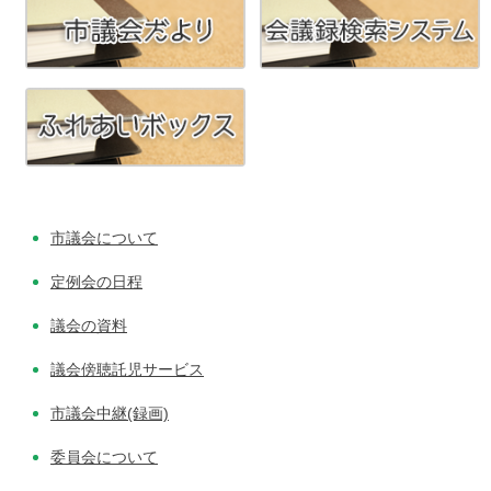
市議会について
定例会の日程
議会の資料
議会傍聴託児サービス
市議会中継(録画)
委員会について