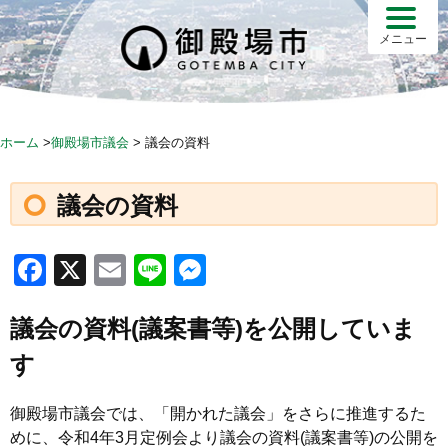
メニュー
ホーム
>
御殿場市議会
>
議会の資料
議会の資料
F
X
E
Li
M
a
m
n
e
議会の資料(議案書等)を公開していま
c
ail
e
ss
e
e
す
b
n
御殿場市議会では、「開かれた議会」をさらに推進するた
o
g
めに、令和4年3月定例会より議会の資料(議案書等)の公開を