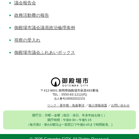
議会報告会
政務活動費の報告
御殿場市議会議員政治倫理条例
視察の受入れ
御殿場市議会ふれあいボックス
〒412-8601 静岡県御殿場市萩原483番地
TEL：0550-83-1212(代)
法人番号1000020222151
リンク・著作権・免責事項
個人情報保護
お問い合わせ
開庁日：月曜～金曜（祝日・休日、年末年始を除く）
開庁時間：午前8:30～午後5:15
（毎月第2・第4火曜日は一部窓口で午後6:45まで時間延長。)