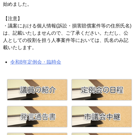
o
er
始めました。
k
【注意】
・議案における個人情報(訴訟・損害賠償案件等の住所氏名)
は、記載いたしませんので、ご了承ください。ただし、公
人としての役割を担う人事案件等においては、氏名のみ記
載いたします。
令和8年定例会・臨時会