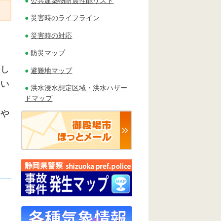
公共建築物耐震性能リスト
災害時のライフライン
災害時の対応
防災マップ
壊し
避難地マップ
、い
洪水浸水想定区域・洪水ハザー
ドマップ
族や