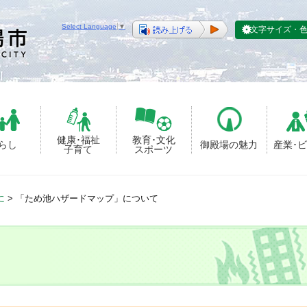
Select Language
▼
文字サイズ・
健康･福祉
教育･文化
らし
御殿場の魅力
産業･
子育て
スポーツ
に
>
「ため池ハザードマップ」について