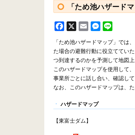
「ため池ハザードマ
F
X
E
M
Li
a
m
e
n
「ため池ハザードマップ」では、
c
ail
ss
e
た場合の避難行動に役立てていた
e
e
つ到達するのかを予測して地図上
b
n
このハザードマップを使用して、
o
g
事業所ごとに話し合い、確認して
o
er
なお、このハザードマップは、た
k
ハザードマップ
【東富士ダム】