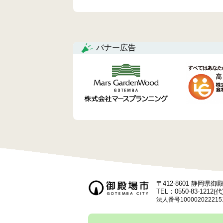
稿
ナ
バナー広告
ビ
ゲ
ー
シ
ョ
ン
〒412-8601 静岡県
TEL：0550-83-1212(代
法人番号100002022215