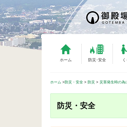
S
k
i
p
t
o
c
o
n
ホーム
防災･安全
く
t
e
n
ホーム
>
防災・安全
>
防災
>
災害発生時の為
t
防災・安全