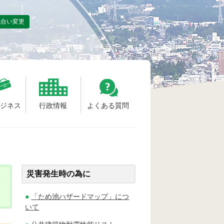
色合い変更
ビジネス
行政情報
よくある質問
災害発生時の為に
「ため池ハザードマップ」につ
いて