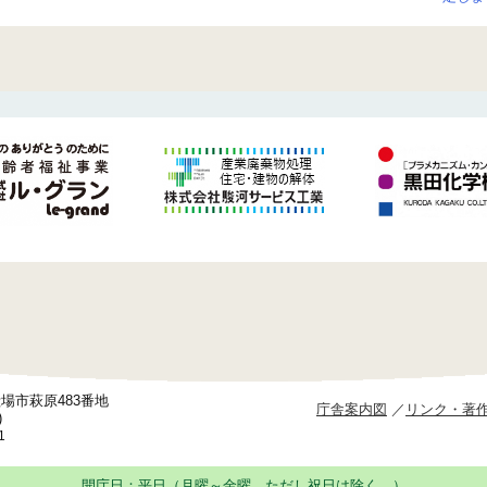
御殿場市萩原483番地
庁舎案内図
リンク・著
)
1
開庁日：平日（月曜～金曜、ただし祝日は除く。）