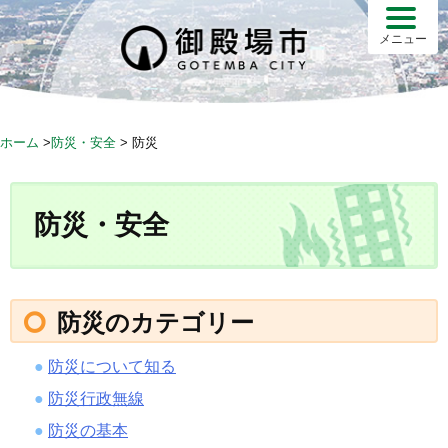
S
k
メニュー
i
p
t
o
ホーム
>
防災・安全
>
防災
c
o
n
防災・安全
t
e
n
t
防災のカテゴリー
防災について知る
防災行政無線
防災の基本