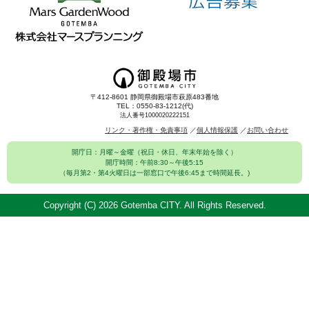
〒412-8601 静岡県御殿場市萩原483番地
TEL：0550-83-1212(代)
法人番号1000020222151
リンク・著作権・免責事項
個人情報保護
お問い合わせ
開庁日：月曜～金曜（祝日・休日、年末年始を除く）
開庁時間：午前8:30～午後5:15
（毎月第2・第4火曜日は一部窓口で午後6:45まで時間延長。)
Copyright (C)
2026 Gotemba CITY. All Rights Reserved.