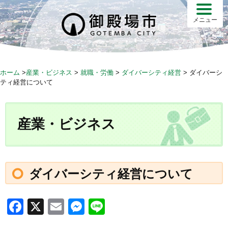
S
k
メニュー
i
p
t
o
ホーム
>
産業・ビジネス
>
就職・労働
>
ダイバーシティ経営
>
ダイバーシ
c
ティ経営について
o
n
t
産業・ビジネス
e
n
t
ダイバーシティ経営について
F
X
E
M
Li
a
m
e
n