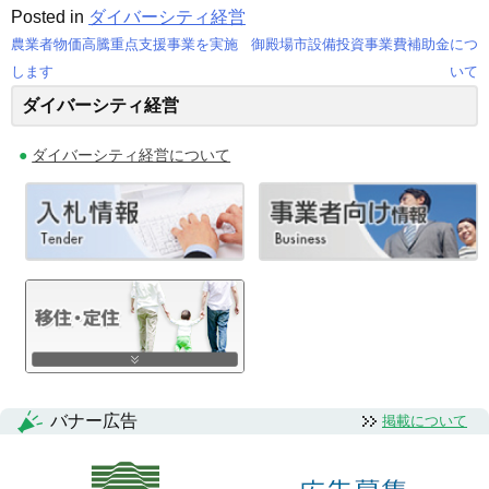
Posted in
ダイバーシティ経営
農業者物価高騰重点支援事業を実施
御殿場市設備投資事業費補助金につ
投
します
いて
ダイバーシティ経営
稿
ナ
ダイバーシティ経営について
ビ
ゲ
ー
シ
ョ
ン
バナー広告
掲載について