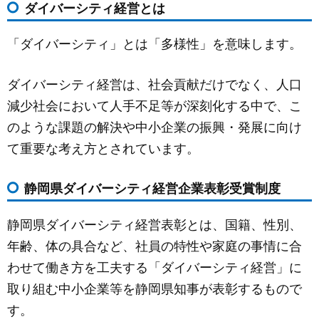
ダ
イバーシティ経営とは
c
ail
ss
e
e
e
「ダイバーシティ」とは「多様性」を意味します。
b
n
o
g
ダイバーシティ経営は、社会貢献だけでなく、人口
o
er
減少社会において人手不足等が深刻化する中で、こ
k
のような課題の解決や中小企業の振興・発展に向け
て重要な考え方とされています。
静岡県ダイバーシティ経営企業表彰受賞制度
静岡県ダイバーシティ経営表彰とは、国籍、性別、
年齢、体の具合など、社員の特性や家庭の事情に合
わせて働き方を工夫する「ダイバーシティ経営」に
取り組む中小企業等を静岡県知事が表彰するもので
す。