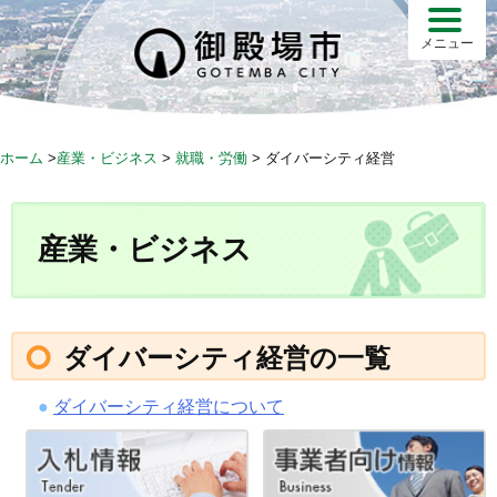
S
k
メニュー
i
p
t
o
ホーム
>
産業・ビジネス
>
就職・労働
>
ダイバーシティ経営
c
o
n
産業・ビジネス
t
e
n
t
ダイバーシティ経営の一覧
ダイバーシティ経営について