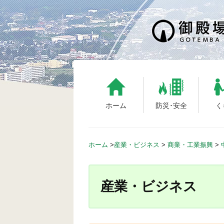
S
k
i
p
t
o
c
o
n
ホーム
防災･安全
く
t
e
n
ホーム
>
産業・ビジネス
>
商業・工業振興
>
t
産業・ビジネス