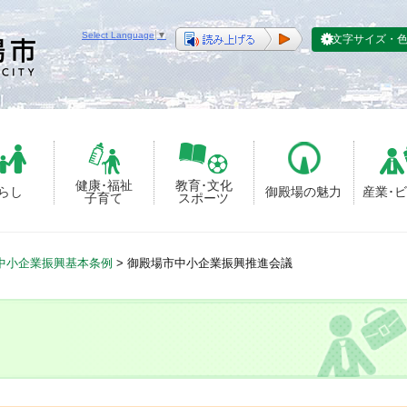
Select Language
▼
文字サイズ・
健康･福祉
教育･文化
らし
御殿場の魅力
産業･
子育て
スポーツ
中小企業振興基本条例
>
御殿場市中小企業振興推進会議