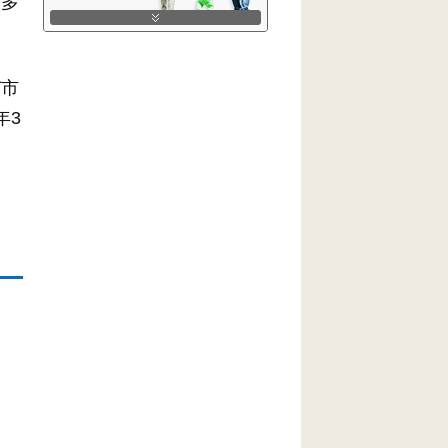
、多
び市
年3