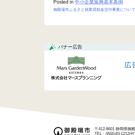
Posted in
中小企業振興基本条例
御殿場市ふるさと就業奨励金交付事業につい
投
稿
ナ
バナー広告
ビ
ゲ
ー
シ
ョ
ン
〒412-8601 静岡県
TEL：0550-83-1212(代