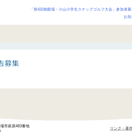
て
「第4回御殿場・小山小学生スナッグゴルフ大会」参加者募
お知
御殿場市萩原483番地
リンク・著
)