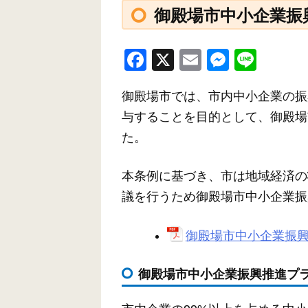
御殿場市中小企業振
F
X
E
M
Li
a
m
e
n
御殿場市では、市内中小企業の振
c
ail
ss
e
与することを目的として、御殿場
e
e
た。
b
n
o
g
本条例に基づき、市は地域経済の
o
er
議を行うため御殿場市中小企業振
k
御殿場市中小企業振興基
御殿場市中小企業振興推進プ