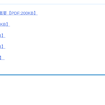
【PDF:200KB】
8KB】
B】
B】
B】