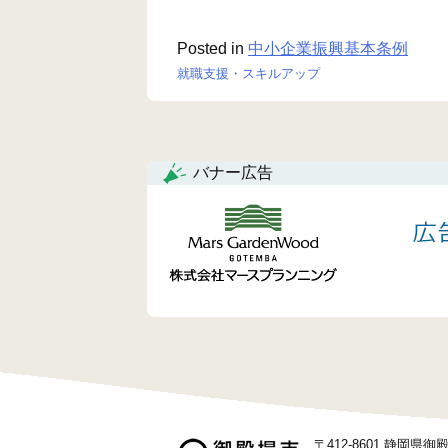
Posted in
中小企業振興基本条例
就職支援・スキルアップ
投
稿
ナ
バナー広告
ビ
ゲ
ー
シ
ョ
ン
〒412-8601 静岡県