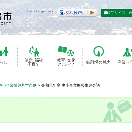
Select Language
▼
文字サイズ・
健康･福祉
教育･文化
らし
御殿場の魅力
産業･
子育て
スポーツ
中小企業振興基本条例
>
令和元年度 中小企業振興推進会議