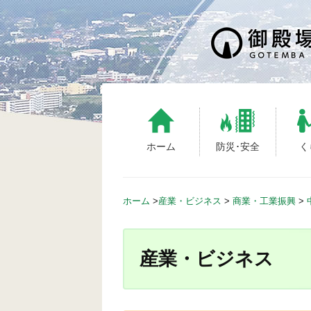
S
k
i
p
t
o
c
o
n
ホーム
防災･安全
く
t
e
n
ホーム
>
産業・ビジネス
>
商業・工業振興
>
t
産業・ビジネス