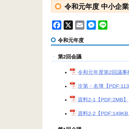
令和元年度 中小企
F
X
E
M
Li
a
m
e
n
令和元年度
c
ail
ss
e
e
e
第2回会議
b
n
o
g
令和元年度第2回議事概要
o
er
次第・名簿【PDF:11
k
資料2-1【PDF:2MB】
資料2-2【PDF:149K