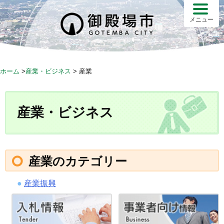
S
k
メニュー
i
p
t
o
ホーム
>
産業・ビジネス
>
産業
c
o
n
産業・ビジネス
t
e
n
t
産業のカテゴリー
産業振興