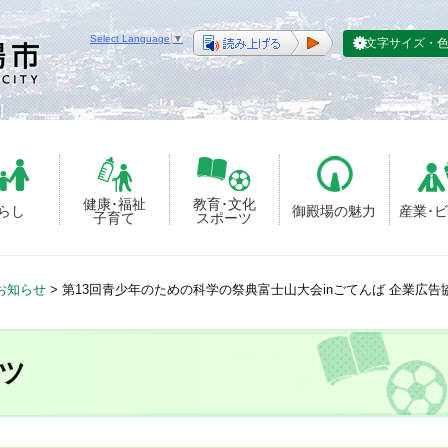
Select Language
▼
文字サイズ・
健康･福祉
教育･文化
らし
御殿場の魅力
産業･
子育て
スポーツ
お知らせ
>
第13回青少年のための科学の祭典富士山大会inごてんば 企業広告
ツ