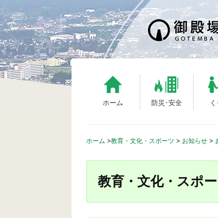
S
k
i
p
t
o
c
o
n
ホーム
防災･安全
く
t
e
n
ホーム
>
教育・文化・スポーツ
>
お知らせ
>
t
教育・文化・スポー