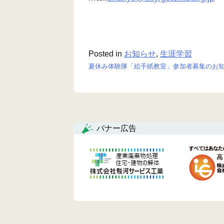
Posted in
お知らせ
,
生涯学習
夏休み体験隊「絵手紙教室」参加者募集のお
投
稿
ナ
バナー広告
ビ
ゲ
ー
シ
ョ