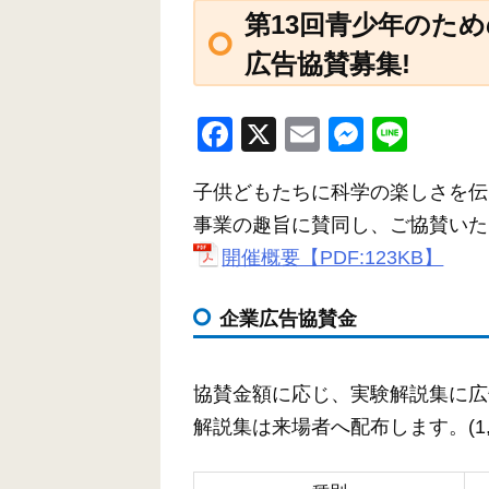
第13回青少年のため
広告協賛募集!
F
X
E
M
Li
a
m
e
n
子供どもたちに科学の楽しさを伝
c
ail
ss
e
事業の趣旨に賛同し、ご協賛いた
e
e
開催概要【PDF:123KB】
b
n
o
g
企業広告協賛金
o
er
k
協賛金額に応じ、実験解説集に広
解説集は来場者へ配布します。(1,