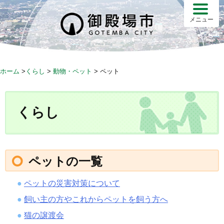
S
k
メニュー
i
p
t
o
ホーム
>
くらし
>
動物・ペット
>
ペット
c
o
n
くらし
t
e
n
t
ペットの一覧
ペットの災害対策について
飼い主の方やこれからペットを飼う方へ
猫の譲渡会