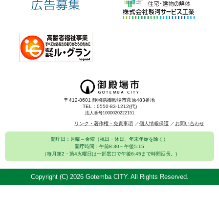
〒412-8601 静岡県御殿場市萩原483番地
TEL：0550-83-1212(代)
法人番号1000020222151
リンク・著作権・免責事項
個人情報保護
お問い合わせ
開庁日：月曜～金曜（祝日・休日、年末年始を除く）
開庁時間：午前8:30～午後5:15
（毎月第2・第4火曜日は一部窓口で午後6:45まで時間延長。)
Copyright (C)
2026 Gotemba CITY. All Rights Reserved.