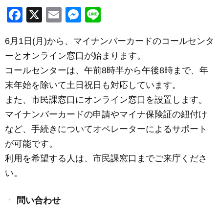
F
X
E
M
Li
a
m
e
n
6月1日(月)から、マイナンバーカードのコールセンタ
c
ail
ss
e
ーとオンライン窓口が始まります。
e
e
コールセンターは、午前8時半から午後8時まで、年
b
n
末年始を除いて土日祝日も対応しています。
o
g
また、市民課窓口にオンライン窓口を設置します。
o
er
マイナンバーカードの申請やマイナ保険証の紐付け
k
など、手続きについてオペレーターによるサポート
が可能です。
利用を希望する人は、市民課窓口までご来庁くださ
い。
問い合わせ