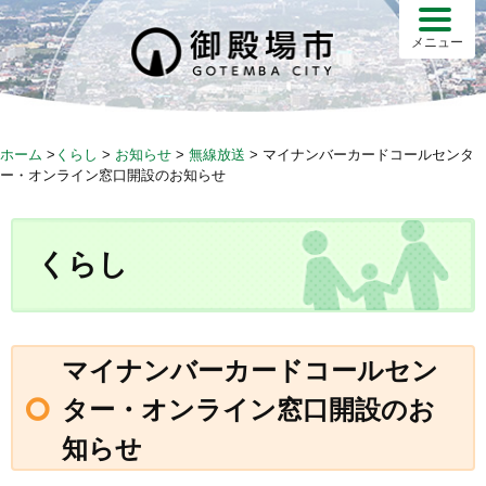
S
k
メニュー
i
p
t
o
ホーム
>
くらし
>
お知らせ
>
無線放送
>
マイナンバーカードコールセンタ
c
ー・オンライン窓口開設のお知らせ
o
n
t
くらし
e
n
t
マイナンバーカードコールセン
ター・オンライン窓口開設のお
知らせ