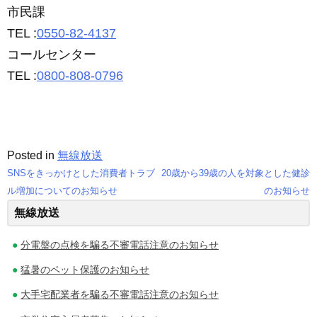
市民課
TEL :
0550-82-4137
コールセンター
TEL :
0800-808-0796
Posted in
無線放送
SNSをきっかけとした消費者トラブ
20歳から39歳の人を対象とした健診
投
ル増加についてのお知らせ
のお知らせ
無線放送
稿
ナ
分電盤の点検を騙る不審電話注意のお知らせ
ビ
猛暑のペット保護のお知らせ
ゲ
大手宅配業者を騙る不審電話注意のお知らせ