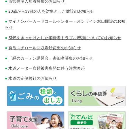
市営住宅入居者募集のお知らせ
ー
20歳から39歳の人を対象とした健診のお知らせ
シ
マイナンバーカードコールセンター・オンライン窓口開設のお知
ョ
らせ
ン
SNSをきっかけとした消費者トラブル増加についてのお知らせ
発泡スチロール回収場所変更のお知らせ
「緑のカーテン講習会」参加者募集のお知らせ
水道メーター盗難被害多発に伴う注意喚起
水道の定例検針のお知らせ