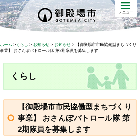
S
k
メニュー
i
p
t
o
ホーム
>
くらし
>
お知らせ
>
お知らせ
>
【御殿場市市民協働型まちづくり
c
事業】 おさんぽパトロール隊 第2期隊員を募集します
o
n
t
くらし
e
n
t
【御殿場市市民協働型まちづくり
事業】 おさんぽパトロール隊 第
2期隊員を募集します