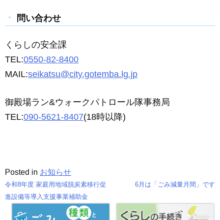
問い合わせ
くらしの安全課
TEL:
0550-82-8400
MAIL:
seikatsu@city.gotemba.lg.jp
御殿場ラン&ウォークパトロール隊事務局
TEL:
090-5621-8407
(
18
時以降)
Posted in
お知らせ
令和8年度 家庭用地域脱炭素移行促
6月は「ごみ減量月間」です
投
進設備等導入支援事業補助金
稿