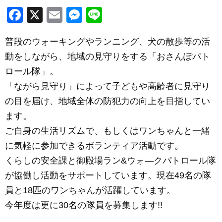
F
X
E
M
Li
a
m
e
n
普段のウォーキングやランニング、犬の散歩等の活
c
ail
ss
e
動をしながら、地域の見守りをする「おさんぽパト
e
e
ロール隊」。
b
n
「ながら見守り」によって子どもや高齢者に見守り
o
g
の目を届け、地域全体の防犯力の向上を目指してい
o
er
ます。
k
ご自身の生活リズムで、もしくはワンちゃんと一緒
に気軽に参加できるボランティア活動です。
くらしの安全課と御殿場ラン&ウォ―クパトロール隊
が協働し活動をサポートしています。現在49名の隊
員と18匹のワンちゃんが活躍しています。
今年度は更に30名の隊員を募集します!!